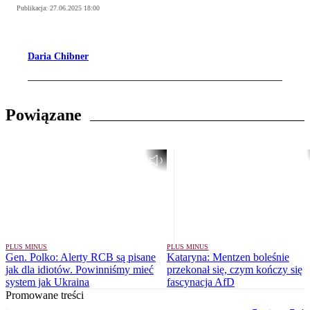
Publikacja:
27.06.2025 18:00
Daria Chibner
Powiązane
PLUS MINUS
PLUS MINUS
Gen. Polko: Alerty RCB są pisane
Kataryna: Mentzen boleśnie
jak dla idiotów. Powinniśmy mieć
przekonał się, czym kończy się
system jak Ukraina
fascynacja AfD
Promowane treści