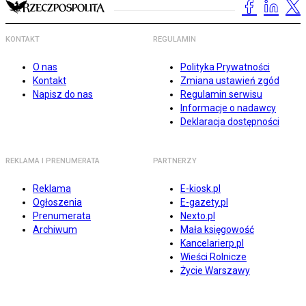
KONTAKT
REGULAMIN
O nas
Polityka Prywatności
Kontakt
Zmiana ustawień zgód
Napisz do nas
Regulamin serwisu
Informacje o nadawcy
Deklaracja dostępności
REKLAMA I PRENUMERATA
PARTNERZY
Reklama
E-kiosk.pl
Ogłoszenia
E-gazety.pl
Prenumerata
Nexto.pl
Archiwum
Mała księgowość
Kancelarierp.pl
Wieści Rolnicze
Życie Warszawy