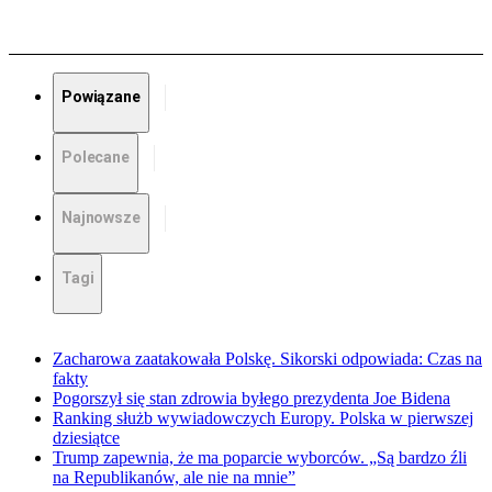
Powiązane
Polecane
Najnowsze
Tagi
Zacharowa zaatakowała Polskę. Sikorski odpowiada: Czas na
fakty
Pogorszył się stan zdrowia byłego prezydenta Joe Bidena
Ranking służb wywiadowczych Europy. Polska w pierwszej
dziesiątce
Trump zapewnia, że ma poparcie wyborców. „Są bardzo źli
na Republikanów, ale nie na mnie”