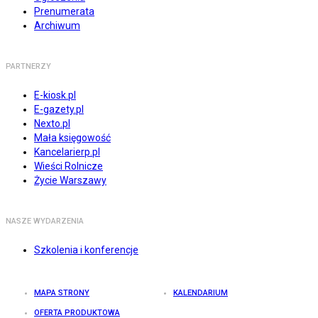
Prenumerata
Archiwum
PARTNERZY
E-kiosk.pl
E-gazety.pl
Nexto.pl
Mała księgowość
Kancelarierp.pl
Wieści Rolnicze
Życie Warszawy
NASZE WYDARZENIA
Szkolenia i konferencje
MAPA STRONY
KALENDARIUM
OFERTA PRODUKTOWA