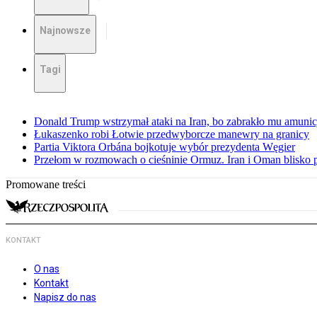
Najnowsze
Tagi
Donald Trump wstrzymał ataki na Iran, bo zabrakło mu amunicj
Łukaszenko robi Łotwie przedwyborcze manewry na granicy
Partia Viktora Orbána bojkotuje wybór prezydenta Węgier
Przełom w rozmowach o cieśninie Ormuz. Iran i Oman blisko 
Promowane treści
KONTAKT
O nas
Kontakt
Napisz do nas