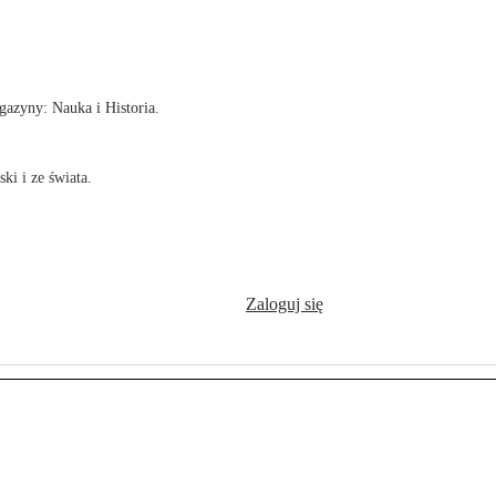
!
azyny: Nauka i Historia.
ki i ze świata.
Zaloguj się