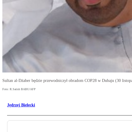
Sultan al-Dżaber będzie przewodniczył obradom COP28 w Dubaju (30 listopa
Foto: R.Satish BABU/AFP
Jędrzej Bielecki