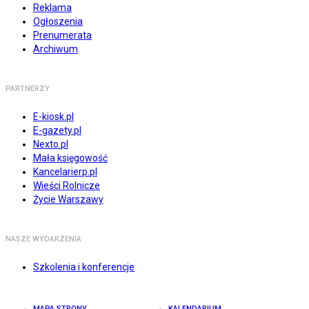
Reklama
Ogłoszenia
Prenumerata
Archiwum
PARTNERZY
E-kiosk.pl
E-gazety.pl
Nexto.pl
Mała księgowość
Kancelarierp.pl
Wieści Rolnicze
Życie Warszawy
NASZE WYDARZENIA
Szkolenia i konferencje
MAPA STRONY
KALENDARIUM