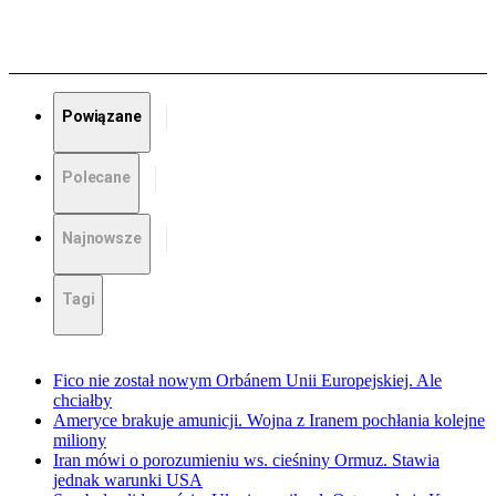
Powiązane
Polecane
Najnowsze
Tagi
Fico nie został nowym Orbánem Unii Europejskiej. Ale
chciałby
Ameryce brakuje amunicji. Wojna z Iranem pochłania kolejne
miliony
Iran mówi o porozumieniu ws. cieśniny Ormuz. Stawia
jednak warunki USA