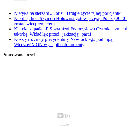
Nietykalna sierżant „Doris”. Drugie życie tajnej policjantki
Nieoficjalnie: Szymon Hołownia gotów przejąć Polskę 2050 i
zostać wicepremierem
Klamka zapadła, PiS wymieni Przemysława Czarnka i zmieni
taktykę. Widać lęk przed „jakizacją” partii
Koszty rocznicy prezydentury Nawrockiego pod lupą.
Wiceszef MON wystąpił o dokumenty
Promowane treści