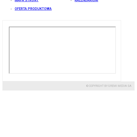
MAPA STRONY
KALENDARIUM
OFERTA PRODUKTOWA
© COPYRIGHT BY GREMI MEDIA SA