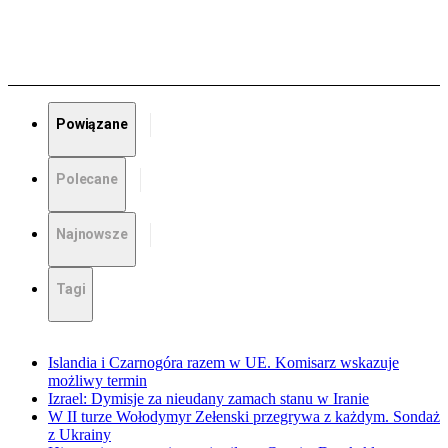
Powiązane
Polecane
Najnowsze
Tagi
Islandia i Czarnogóra razem w UE. Komisarz wskazuje
możliwy termin
Izrael: Dymisje za nieudany zamach stanu w Iranie
W II turze Wołodymyr Zełenski przegrywa z każdym. Sondaż
z Ukrainy