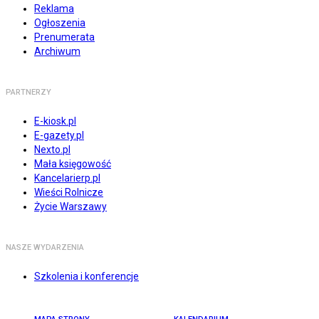
Reklama
Ogłoszenia
Prenumerata
Archiwum
PARTNERZY
E-kiosk.pl
E-gazety.pl
Nexto.pl
Mała księgowość
Kancelarierp.pl
Wieści Rolnicze
Życie Warszawy
NASZE WYDARZENIA
Szkolenia i konferencje