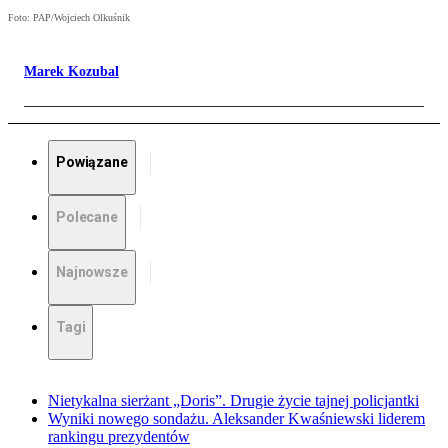
Foto: PAP/Wojciech Olkuśnik
Marek Kozubal
Powiązane
Polecane
Najnowsze
Tagi
Nietykalna sierżant „Doris”. Drugie życie tajnej policjantki
Wyniki nowego sondażu. Aleksander Kwaśniewski liderem
rankingu prezydentów