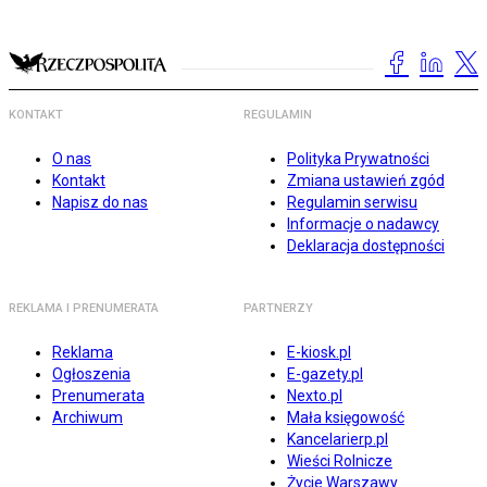
KONTAKT
REGULAMIN
O nas
Polityka Prywatności
Kontakt
Zmiana ustawień zgód
Napisz do nas
Regulamin serwisu
Informacje o nadawcy
Deklaracja dostępności
REKLAMA I PRENUMERATA
PARTNERZY
Reklama
E-kiosk.pl
Ogłoszenia
E-gazety.pl
Prenumerata
Nexto.pl
Archiwum
Mała księgowość
Kancelarierp.pl
Wieści Rolnicze
Życie Warszawy