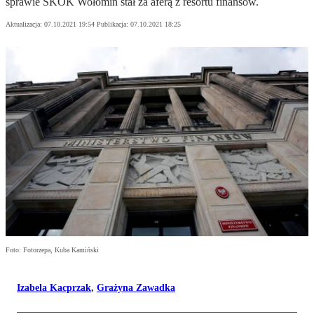
sprawie SKOK Wołomin stał za aferą z resortu finansów.
Aktualizacja:
07.10.2021 19:54
Publikacja:
07.10.2021 18:25
Foto: Fotorzepa, Kuba Kamiński
Izabela Kacprzak
,
Grażyna Zawadka