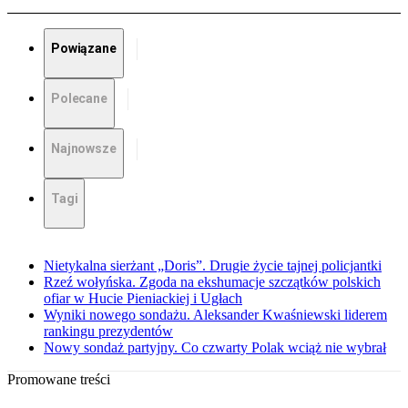
Powiązane
Polecane
Najnowsze
Tagi
Nietykalna sierżant „Doris”. Drugie życie tajnej policjantki
Rzeź wołyńska. Zgoda na ekshumacje szczątków polskich
ofiar w Hucie Pieniackiej i Ugłach
Wyniki nowego sondażu. Aleksander Kwaśniewski liderem
rankingu prezydentów
Nowy sondaż partyjny. Co czwarty Polak wciąż nie wybrał
Promowane treści