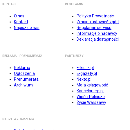
KONTAKT
REGULAMIN
O nas
Polityka Prywatności
Kontakt
Zmiana ustawień zgód
Napisz do nas
Regulamin serwisu
Informacje o nadawcy
Deklaracja dostępności
REKLAMA I PRENUMERATA
PARTNERZY
Reklama
E-kiosk.pl
Ogłoszenia
E-gazety.pl
Prenumerata
Nexto.pl
Archiwum
Mała księgowość
Kancelarierp.pl
Wieści Rolnicze
Życie Warszawy
NASZE WYDARZENIA