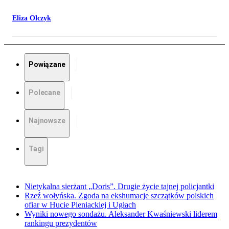
Eliza Olczyk
Powiązane
Polecane
Najnowsze
Tagi
Nietykalna sierżant „Doris”. Drugie życie tajnej policjantki
Rzeź wołyńska. Zgoda na ekshumacje szczątków polskich
ofiar w Hucie Pieniackiej i Ugłach
Wyniki nowego sondażu. Aleksander Kwaśniewski liderem
rankingu prezydentów