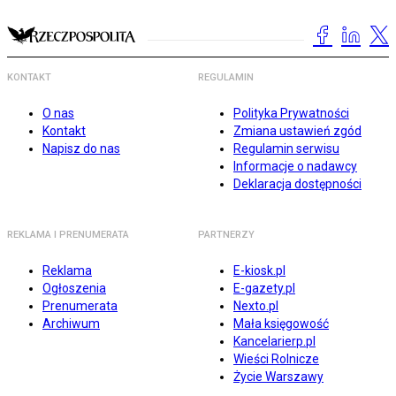
KONTAKT
REGULAMIN
O nas
Polityka Prywatności
Kontakt
Zmiana ustawień zgód
Napisz do nas
Regulamin serwisu
Informacje o nadawcy
Deklaracja dostępności
REKLAMA I PRENUMERATA
PARTNERZY
Reklama
E-kiosk.pl
Ogłoszenia
E-gazety.pl
Prenumerata
Nexto.pl
Archiwum
Mała księgowość
Kancelarierp.pl
Wieści Rolnicze
Życie Warszawy