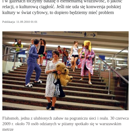
i w gazetach toczymy batalię o elementarną wrażliwość, o jakość
relacji, o kulturową ciągłość. Jeśli nie uda się konwersja polskiej
kultury w świat cyfrowy, to dopiero będziemy mieć problem
Publikacja:
11.09.2010 01:01
Flahsmob, jedna z ulubionych zabaw na pograniczu sieci i realu. 30 czerwca
2009 r. około 70 osób odzianych w piżamy spotkało się w warszawskim
metrze