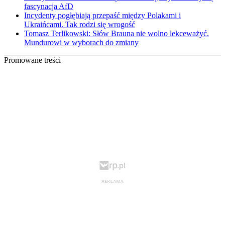
fascynacja AfD
Incydenty pogłębiają przepaść między Polakami i
Ukraińcami. Tak rodzi się wrogość
Tomasz Terlikowski: Słów Brauna nie wolno lekceważyć.
Mundurowi w wyborach do zmiany
Promowane treści