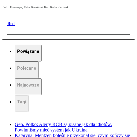
Foto: Fotorzepa, Kuba Kamiński Kub Kuba Kamiński
Red
Powiązane
Polecane
Najnowsze
Tagi
Gen. Polko: Alerty RCB są pisane jak dla idiotów.
Powinniśmy mieć system jak Ukraina
Kataryna: Mentzen boleśnie przekonał się, czym kończy się