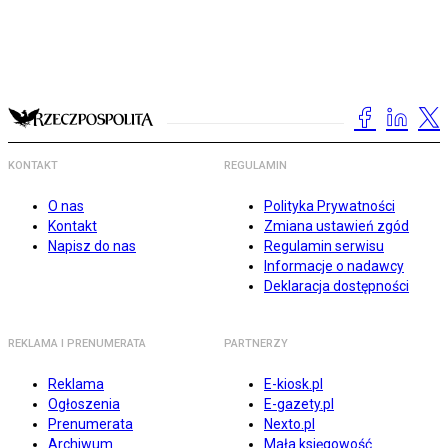
KONTAKT
REGULAMIN
O nas
Polityka Prywatności
Kontakt
Zmiana ustawień zgód
Napisz do nas
Regulamin serwisu
Informacje o nadawcy
Deklaracja dostępności
REKLAMA I PRENUMERATA
PARTNERZY
Reklama
E-kiosk.pl
Ogłoszenia
E-gazety.pl
Prenumerata
Nexto.pl
Archiwum
Mała księgowość