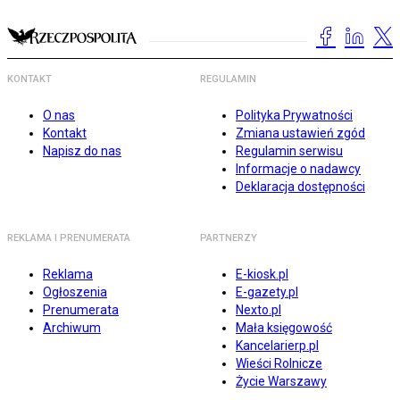
KONTAKT
REGULAMIN
O nas
Polityka Prywatności
Kontakt
Zmiana ustawień zgód
Napisz do nas
Regulamin serwisu
Informacje o nadawcy
Deklaracja dostępności
REKLAMA I PRENUMERATA
PARTNERZY
Reklama
E-kiosk.pl
Ogłoszenia
E-gazety.pl
Prenumerata
Nexto.pl
Archiwum
Mała księgowość
Kancelarierp.pl
Wieści Rolnicze
Życie Warszawy