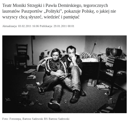
Teatr Moniki Strzępki i Pawła Demirskiego, tegorocznych
laureatów Paszportów „Polityki”, pokazuje Polskę, o jakiej nie
wszyscy chcą słyszeć, wiedzieć i pamiętać
Aktualizacja:
03.02.2011 16:06
Publikacja:
29.01.2011 00:01
Foto: Fotorzepa, Bartosz Sadowski BS Bartosz Sadowski