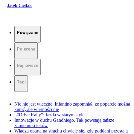
Jacek Cieślak
Powiązane
Polecane
Najnowsze
Tagi
Nic nie jest wieczne. Infantino zapomniał, że poparcie można
kupić, ale wierności nie
„#Drive Rally”: Jazda w starym stylu
Innowacje w duchu Gandhiego. Tak powstają tańsze
zamienniki leków
Władza oparta na strachu chwieje się, gdy poddani przestają