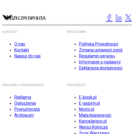
KONTAKT
REGULAMIN
O nas
Polityka Prywatności
Kontakt
Zmiana ustawień zgód
Napisz do nas
Regulamin serwisu
Informacje o nadawcy
Deklaracja dostępności
REKLAMA I PRENUMERATA
PARTNERZY
Reklama
E-kiosk.pl
Ogłoszenia
E-gazety.pl
Prenumerata
Nexto.pl
Archiwum
Mała księgowość
Kancelarierp.pl
Wieści Rolnicze
Życie Warszawy