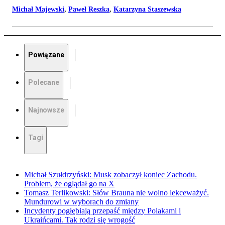
Michał Majewski
,
Paweł Reszka
,
Katarzyna Staszewska
Powiązane
Polecane
Najnowsze
Tagi
Michał Szułdrzyński: Musk zobaczył koniec Zachodu.
Problem, że oglądał go na X
Tomasz Terlikowski: Słów Brauna nie wolno lekceważyć.
Mundurowi w wyborach do zmiany
Incydenty pogłębiają przepaść między Polakami i
Ukraińcami. Tak rodzi się wrogość