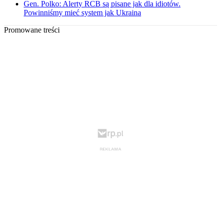
Gen. Polko: Alerty RCB są pisane jak dla idiotów.
Powinniśmy mieć system jak Ukraina
Promowane treści