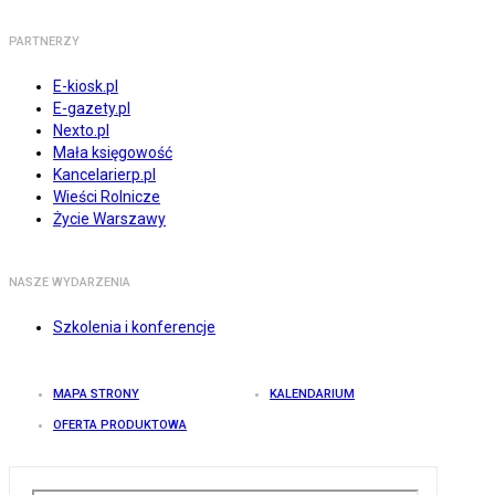
PARTNERZY
E-kiosk.pl
E-gazety.pl
Nexto.pl
Mała księgowość
Kancelarierp.pl
Wieści Rolnicze
Życie Warszawy
NASZE WYDARZENIA
Szkolenia i konferencje
MAPA STRONY
KALENDARIUM
OFERTA PRODUKTOWA