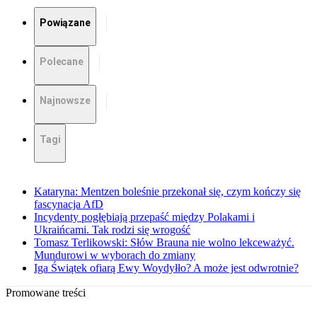
Powiązane
Polecane
Najnowsze
Tagi
Kataryna: Mentzen boleśnie przekonał się, czym kończy się
fascynacja AfD
Incydenty pogłębiają przepaść między Polakami i
Ukraińcami. Tak rodzi się wrogość
Tomasz Terlikowski: Słów Brauna nie wolno lekceważyć.
Mundurowi w wyborach do zmiany
Iga Świątek ofiarą Ewy Woydyłło? A może jest odwrotnie?
Promowane treści