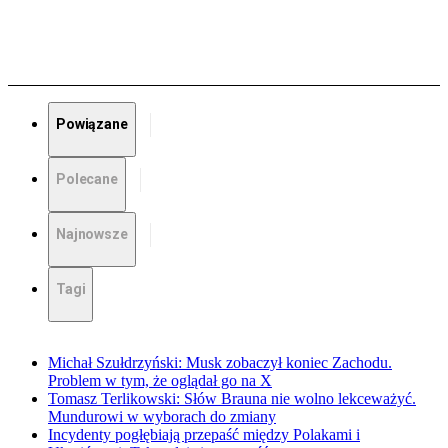
Powiązane
Polecane
Najnowsze
Tagi
Michał Szułdrzyński: Musk zobaczył koniec Zachodu.
Problem w tym, że oglądał go na X
Tomasz Terlikowski: Słów Brauna nie wolno lekceważyć.
Mundurowi w wyborach do zmiany
Incydenty pogłębiają przepaść między Polakami i