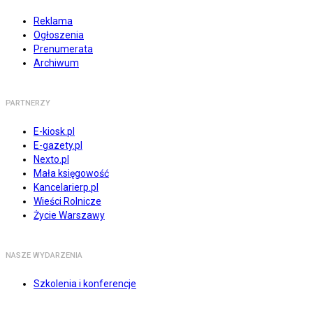
Reklama
Ogłoszenia
Prenumerata
Archiwum
PARTNERZY
E-kiosk.pl
E-gazety.pl
Nexto.pl
Mała księgowość
Kancelarierp.pl
Wieści Rolnicze
Życie Warszawy
NASZE WYDARZENIA
Szkolenia i konferencje