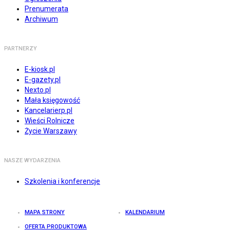
Prenumerata
Archiwum
PARTNERZY
E-kiosk.pl
E-gazety.pl
Nexto.pl
Mała księgowość
Kancelarierp.pl
Wieści Rolnicze
Życie Warszawy
NASZE WYDARZENIA
Szkolenia i konferencje
MAPA STRONY
KALENDARIUM
OFERTA PRODUKTOWA