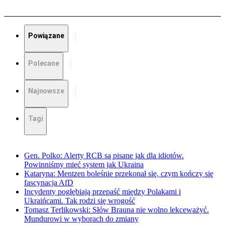
Powiązane
Polecane
Najnowsze
Tagi
Gen. Polko: Alerty RCB są pisane jak dla idiotów.
Powinniśmy mieć system jak Ukraina
Kataryna: Mentzen boleśnie przekonał się, czym kończy się
fascynacja AfD
Incydenty pogłębiają przepaść między Polakami i
Ukraińcami. Tak rodzi się wrogość
Tomasz Terlikowski: Słów Brauna nie wolno lekceważyć.
Mundurowi w wyborach do zmiany