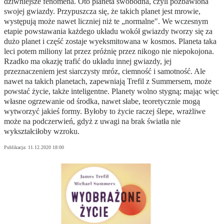
dziwniejsze fenomena. Oto planeta swobodna, czyli pozbawiona
swojej gwiazdy. Przypuszcza się, że takich planet jest mrowie,
występują może nawet liczniej niż te „normalne". We wczesnym
etapie powstawania każdego układu wokół gwiazdy tworzy się za
dużo planet i część zostaje wyeksmitowana w kosmos. Planeta taka
leci potem miliony lat przez próżnię przez nikogo nie niepokojona.
Rzadko ma okazję trafić do układu innej gwiazdy, jej
przeznaczeniem jest siarczysty mróz, ciemność i samotność. Ale
nawet na takich planetach, zapewniają Trefil z Summersem, może
powstać życie, także inteligentne. Planety wolno stygną; mając więc
własne ogrzewanie od środka, nawet słabe, teoretycznie mogą
wytworzyć jakieś formy. Byłoby to życie raczej ślepe, wrażliwe
może na podczerwień, gdyż z uwagi na brak światła nie
wykształciłoby wzroku.
Publikacja:
11.12.2020 18:00