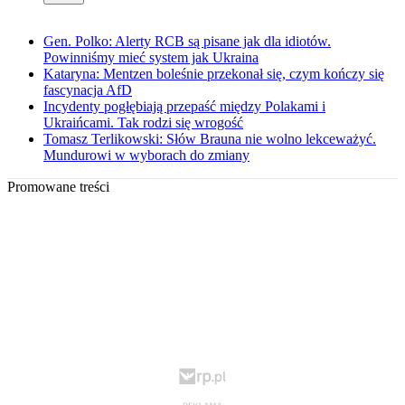
Gen. Polko: Alerty RCB są pisane jak dla idiotów.
Powinniśmy mieć system jak Ukraina
Kataryna: Mentzen boleśnie przekonał się, czym kończy się
fascynacja AfD
Incydenty pogłębiają przepaść między Polakami i
Ukraińcami. Tak rodzi się wrogość
Tomasz Terlikowski: Słów Brauna nie wolno lekceważyć.
Mundurowi w wyborach do zmiany
Promowane treści