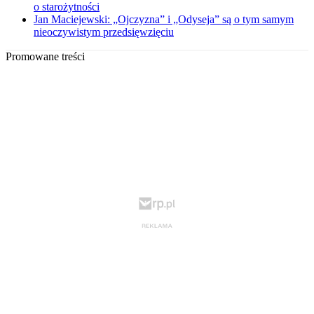
o starożytności
Jan Maciejewski: „Ojczyzna” i „Odyseja” są o tym samym
nieoczywistym przedsięwzięciu
Promowane treści