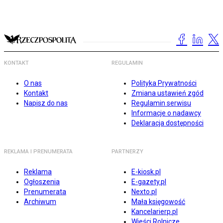
KONTAKT
REGULAMIN
O nas
Polityka Prywatności
Kontakt
Zmiana ustawień zgód
Napisz do nas
Regulamin serwisu
Informacje o nadawcy
Deklaracja dostępności
REKLAMA I PRENUMERATA
PARTNERZY
Reklama
E-kiosk.pl
Ogłoszenia
E-gazety.pl
Prenumerata
Nexto.pl
Archiwum
Mała księgowość
Kancelarierp.pl
Wieści Rolnicze