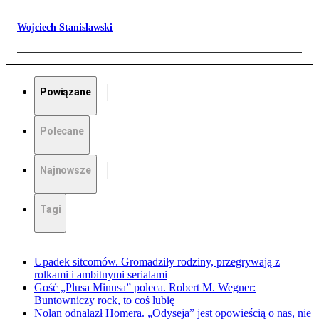
Wojciech Stanisławski
Powiązane
Polecane
Najnowsze
Tagi
Upadek sitcomów. Gromadziły rodziny, przegrywają z
rolkami i ambitnymi serialami
Gość „Plusa Minusa” poleca. Robert M. Wegner:
Buntowniczy rock, to coś lubię
Nolan odnalazł Homera. „Odyseja” jest opowieścią o nas, nie