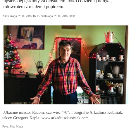
hipsterskiej tęsknoty za oldskulem, tylko codzienną udręką,
kołowrotem z miałem i popiołem.
Aktualizacja:
25.06.2016 16:15
Publikacja:
25.06.2016 00:01
„Ukarane miasto. Radom, czerwiec ’76”. Fotografie Arkadiusz Kubisiak,
teksty Grzegorz Kapla. www.arkadiuszkubisiak.com
Foto: Plus Minus