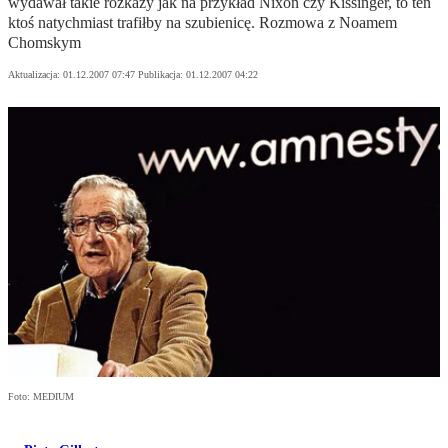
wydawał takie rozkazy jak na przykład Nixon czy Kissinger, to ten
ktoś natychmiast trafiłby na szubienicę. Rozmowa z Noamem
Chomskym
Aktualizacja:
01.12.2007 07:47
Publikacja:
01.12.2007 04:22
Foto: MEDIUM