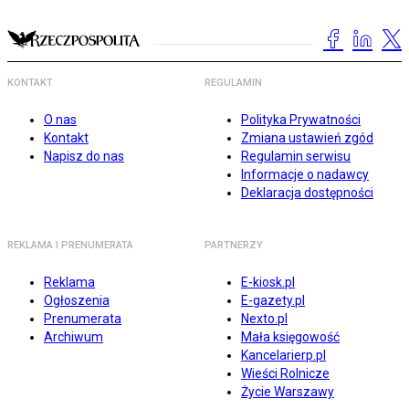
KONTAKT
REGULAMIN
O nas
Polityka Prywatności
Kontakt
Zmiana ustawień zgód
Napisz do nas
Regulamin serwisu
Informacje o nadawcy
Deklaracja dostępności
REKLAMA I PRENUMERATA
PARTNERZY
Reklama
E-kiosk.pl
Ogłoszenia
E-gazety.pl
Prenumerata
Nexto.pl
Archiwum
Mała księgowość
Kancelarierp.pl
Wieści Rolnicze
Życie Warszawy