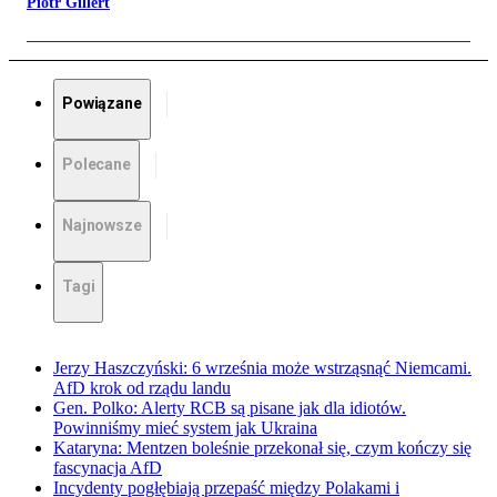
Piotr Gillert
Powiązane
Polecane
Najnowsze
Tagi
Jerzy Haszczyński: 6 września może wstrząsnąć Niemcami.
AfD krok od rządu landu
Gen. Polko: Alerty RCB są pisane jak dla idiotów.
Powinniśmy mieć system jak Ukraina
Kataryna: Mentzen boleśnie przekonał się, czym kończy się
fascynacja AfD
Incydenty pogłębiają przepaść między Polakami i