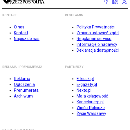
KONTAKT
REGULAMIN
O nas
Polityka Prywatności
Kontakt
Zmiana ustawień zgód
Napisz do nas
Regulamin serwisu
Informacje o nadawcy
Deklaracja dostępności
REKLAMA I PRENUMERATA
PARTNERZY
Reklama
E-kiosk.pl
Ogłoszenia
E-gazety.pl
Prenumerata
Nexto.pl
Archiwum
Mała księgowość
Kancelarierp.pl
Wieści Rolnicze
Życie Warszawy