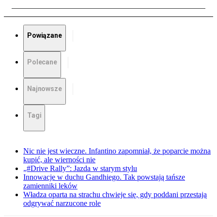
Powiązane
Polecane
Najnowsze
Tagi
Nic nie jest wieczne. Infantino zapomniał, że poparcie można
kupić, ale wierności nie
„#Drive Rally”: Jazda w starym stylu
Innowacje w duchu Gandhiego. Tak powstają tańsze
zamienniki leków
Władza oparta na strachu chwieje się, gdy poddani przestają
odgrywać narzucone role