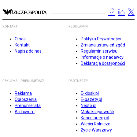
KONTAKT
REGULAMIN
O nas
Polityka Prywatności
Kontakt
Zmiana ustawień zgód
Napisz do nas
Regulamin serwisu
Informacje o nadawcy
Deklaracja dostępności
REKLAMA I PRENUMERATA
PARTNERZY
Reklama
E-kiosk.pl
Ogłoszenia
E-gazety.pl
Prenumerata
Nexto.pl
Archiwum
Mała księgowość
Kancelarierp.pl
Wieści Rolnicze
Życie Warszawy