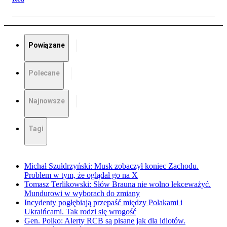
Powiązane
Polecane
Najnowsze
Tagi
Michał Szułdrzyński: Musk zobaczył koniec Zachodu.
Problem w tym, że oglądał go na X
Tomasz Terlikowski: Słów Brauna nie wolno lekceważyć.
Mundurowi w wyborach do zmiany
Incydenty pogłębiają przepaść między Polakami i
Ukraińcami. Tak rodzi się wrogość
Gen. Polko: Alerty RCB są pisane jak dla idiotów.