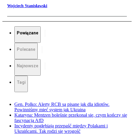
Wojciech Stanisławski
Powiązane
Polecane
Najnowsze
Tagi
Gen. Polko: Alerty RCB są pisane jak dla idiotów.
Powinniśmy mieć system jak Ukraina
Kataryna: Mentzen boleśnie przekonał się, czym kończy się
fascynacja AfD
Incydenty pogłębiają przepaść między Polakami i
Ukraińcami. Tak rodzi się wrogość