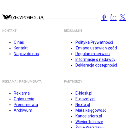
KONTAKT
REGULAMIN
O nas
Polityka Prywatności
Kontakt
Zmiana ustawień zgód
Napisz do nas
Regulamin serwisu
Informacje o nadawcy
Deklaracja dostępności
REKLAMA I PRENUMERATA
PARTNERZY
Reklama
E-kiosk.pl
Ogłoszenia
E-gazety.pl
Prenumerata
Nexto.pl
Archiwum
Mała księgowość
Kancelarierp.pl
Wieści Rolnicze
Życie Warszawy