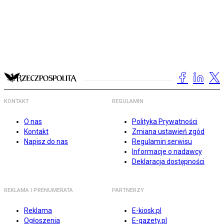
KONTAKT
REGULAMIN
O nas
Polityka Prywatności
Kontakt
Zmiana ustawień zgód
Napisz do nas
Regulamin serwisu
Informacje o nadawcy
Deklaracja dostępności
REKLAMA I PRENUMERATA
PARTNERZY
Reklama
E-kiosk.pl
Ogłoszenia
E-gazety.pl