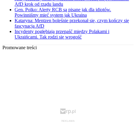
AfD krok od rządu landu
Gen. Polko: Alerty RCB są pisane jak dla idiotów.
Powinniśmy mieć system jak Ukraina
Kataryna: Mentzen boleśnie przekonał się, czym kończy się
fascynacja AfD
Incydenty pogłębiają przepaść między Polakami i
Ukraińcami. Tak rodzi się wrogość
Promowane treści