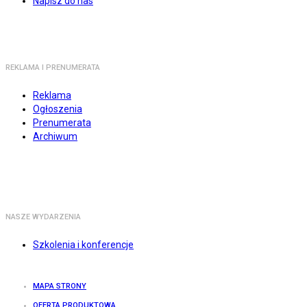
Napisz do nas
REKLAMA I PRENUMERATA
Reklama
Ogłoszenia
Prenumerata
Archiwum
NASZE WYDARZENIA
Szkolenia i konferencje
MAPA STRONY
OFERTA PRODUKTOWA