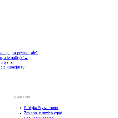
nicy: jest pewne „ale”
, a te polityków
 tys. zł
 dla kuracjuszy
REGULAMIN
Polityka Prywatności
Zmiana ustawień zgód