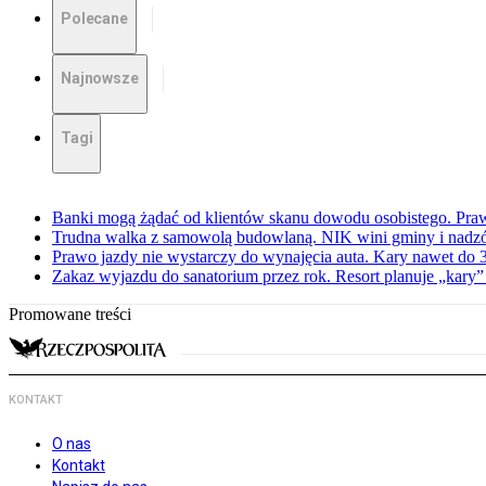
Polecane
Najnowsze
Tagi
Banki mogą żądać od klientów skanu dowodu osobistego. Praw
Trudna walka z samowolą budowlaną. NIK wini gminy i nadzór
Prawo jazdy nie wystarczy do wynajęcia auta. Kary nawet do 30
Zakaz wyjazdu do sanatorium przez rok. Resort planuje „kary”
Promowane treści
KONTAKT
O nas
Kontakt