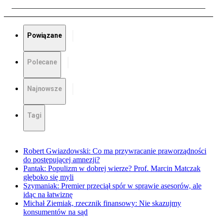
Powiązane
Polecane
Najnowsze
Tagi
Robert Gwiazdowski: Co ma przywracanie praworządności
do postępującej amnezji?
Pantak: Populizm w dobrej wierze? Prof. Marcin Matczak
głęboko się myli
Szymaniak: Premier przeciął spór w sprawie asesorów, ale
idąc na łatwiznę
Michał Ziemiak, rzecznik finansowy: Nie skazujmy
konsumentów na sąd