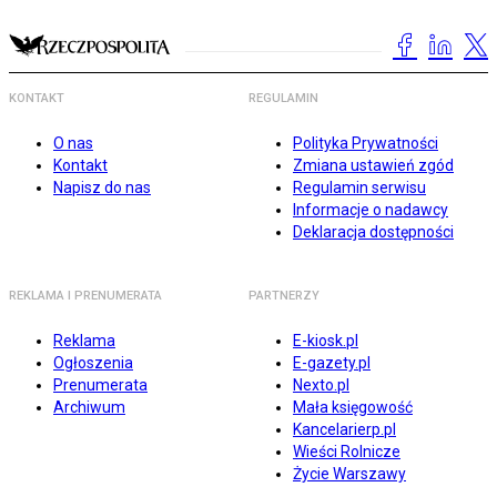
KONTAKT
REGULAMIN
O nas
Polityka Prywatności
Kontakt
Zmiana ustawień zgód
Napisz do nas
Regulamin serwisu
Informacje o nadawcy
Deklaracja dostępności
REKLAMA I PRENUMERATA
PARTNERZY
Reklama
E-kiosk.pl
Ogłoszenia
E-gazety.pl
Prenumerata
Nexto.pl
Archiwum
Mała księgowość
Kancelarierp.pl
Wieści Rolnicze
Życie Warszawy