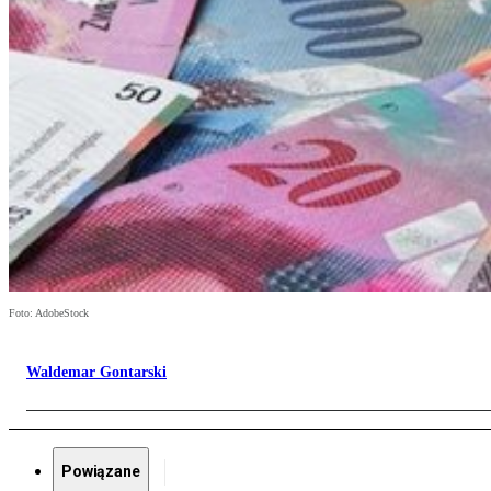
Foto: AdobeStock
Waldemar Gontarski
Powiązane