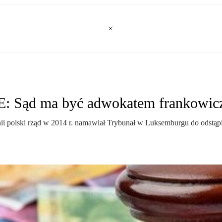
E: Sąd ma być adwokatem frankowic
ii polski rząd w 2014 r. namawiał Trybunał w Luksemburgu do odstąpien