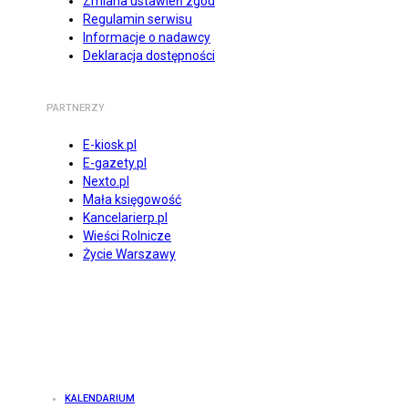
Zmiana ustawień zgód
Regulamin serwisu
Informacje o nadawcy
Deklaracja dostępności
PARTNERZY
E-kiosk.pl
E-gazety.pl
Nexto.pl
Mała księgowość
Kancelarierp.pl
Wieści Rolnicze
Życie Warszawy
KALENDARIUM