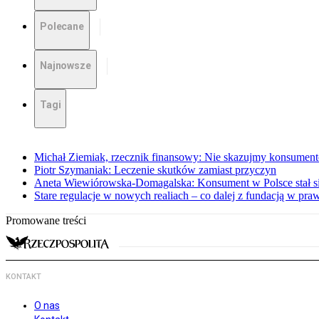
Polecane
Najnowsze
Tagi
Michał Ziemiak, rzecznik finansowy: Nie skazujmy konsumen
Piotr Szymaniak: Leczenie skutków zamiast przyczyn
Aneta Wiewiórowska-Domagalska: Konsument w Polsce stał s
Stare regulacje w nowych realiach – co dalej z fundacją w pra
Promowane treści
KONTAKT
O nas