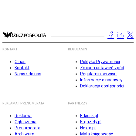
KONTAKT
REGULAMIN
O nas
Polityka Prywatności
Kontakt
Zmiana ustawień zgód
Napisz do nas
Regulamin serwisu
Informacje o nadawcy
Deklaracja dostępności
REKLAMA I PRENUMERATA
PARTNERZY
Reklama
E-kiosk.pl
Ogłoszenia
E-gazety.pl
Prenumerata
Nexto.pl
Archiwum
Mała księgowość