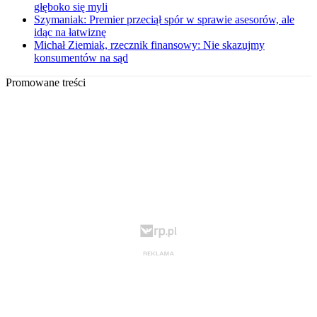
głęboko się myli
Szymaniak: Premier przeciął spór w sprawie asesorów, ale
idąc na łatwiznę
Michał Ziemiak, rzecznik finansowy: Nie skazujmy
konsumentów na sąd
Promowane treści