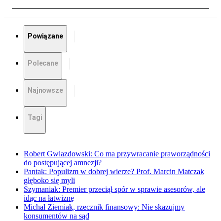
Powiązane
Polecane
Najnowsze
Tagi
Robert Gwiazdowski: Co ma przywracanie praworządności
do postępującej amnezji?
Pantak: Populizm w dobrej wierze? Prof. Marcin Matczak
głęboko się myli
Szymaniak: Premier przeciął spór w sprawie asesorów, ale
idąc na łatwiznę
Michał Ziemiak, rzecznik finansowy: Nie skazujmy
konsumentów na sąd