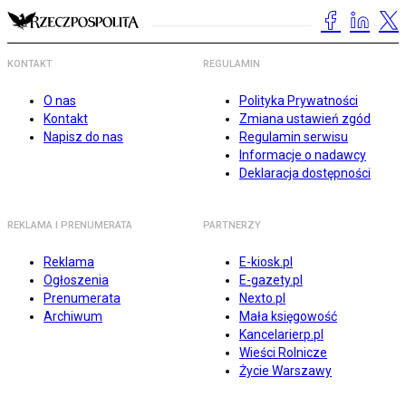
KONTAKT
REGULAMIN
O nas
Polityka Prywatności
Kontakt
Zmiana ustawień zgód
Napisz do nas
Regulamin serwisu
Informacje o nadawcy
Deklaracja dostępności
REKLAMA I PRENUMERATA
PARTNERZY
Reklama
E-kiosk.pl
Ogłoszenia
E-gazety.pl
Prenumerata
Nexto.pl
Archiwum
Mała księgowość
Kancelarierp.pl
Wieści Rolnicze
Życie Warszawy