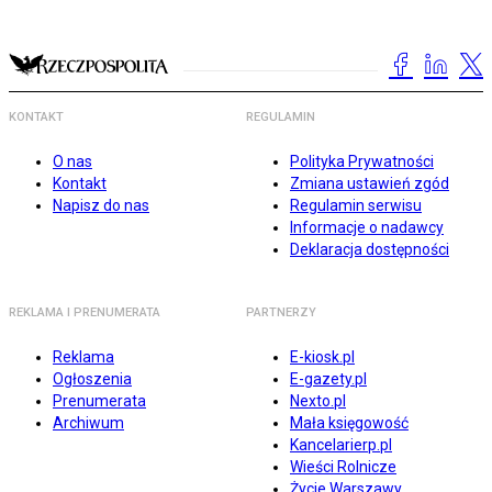
KONTAKT
REGULAMIN
O nas
Polityka Prywatności
Kontakt
Zmiana ustawień zgód
Napisz do nas
Regulamin serwisu
Informacje o nadawcy
Deklaracja dostępności
REKLAMA I PRENUMERATA
PARTNERZY
Reklama
E-kiosk.pl
Ogłoszenia
E-gazety.pl
Prenumerata
Nexto.pl
Archiwum
Mała księgowość
Kancelarierp.pl
Wieści Rolnicze
Życie Warszawy