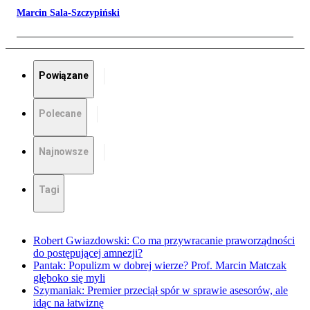
Marcin Sala-Szczypiński
Powiązane
Polecane
Najnowsze
Tagi
Robert Gwiazdowski: Co ma przywracanie praworządności
do postępującej amnezji?
Pantak: Populizm w dobrej wierze? Prof. Marcin Matczak
głęboko się myli
Szymaniak: Premier przeciął spór w sprawie asesorów, ale
idąc na łatwiznę