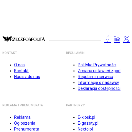
KONTAKT
REGULAMIN
O nas
Polityka Prywatności
Kontakt
Zmiana ustawień zgód
Napisz do nas
Regulamin serwisu
Informacje o nadawcy
Deklaracja dostępności
REKLAMA I PRENUMERATA
PARTNERZY
Reklama
E-kiosk.pl
Ogłoszenia
E-gazety.pl
Prenumerata
Nexto.pl