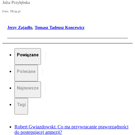
Julia Przyłębska
Foto: TK/rp.pl
Jerzy Zajadło
,
Tomasz Tadeusz Koncewicz
Powiązane
Polecane
Najnowsze
Tagi
Robert Gwiazdowski: Co ma przywracanie praworządności
do postępującej amnezji?