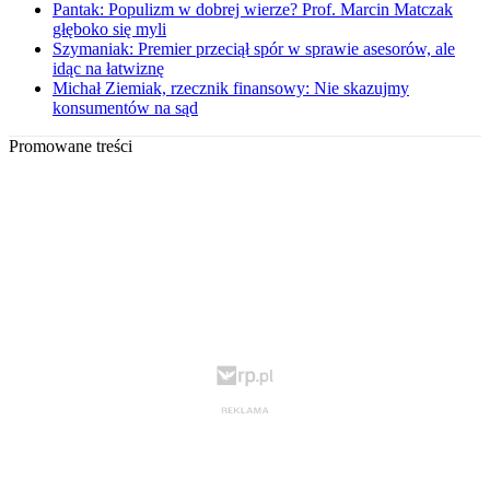
Pantak: Populizm w dobrej wierze? Prof. Marcin Matczak
głęboko się myli
Szymaniak: Premier przeciął spór w sprawie asesorów, ale
idąc na łatwiznę
Michał Ziemiak, rzecznik finansowy: Nie skazujmy
konsumentów na sąd
Promowane treści