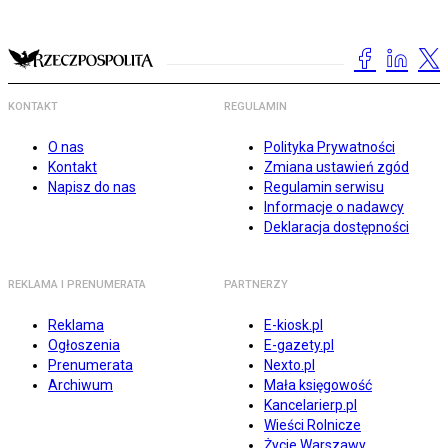
KONTAKT
REGULAMIN
O nas
Polityka Prywatności
Kontakt
Zmiana ustawień zgód
Napisz do nas
Regulamin serwisu
Informacje o nadawcy
Deklaracja dostępności
REKLAMA I PRENUMERATA
PARTNERZY
Reklama
E-kiosk.pl
Ogłoszenia
E-gazety.pl
Prenumerata
Nexto.pl
Archiwum
Mała księgowość
Kancelarierp.pl
Wieści Rolnicze
Życie Warszawy