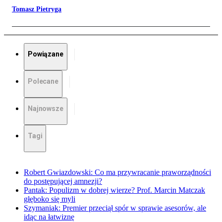
Tomasz Pietryga
Powiązane
Polecane
Najnowsze
Tagi
Robert Gwiazdowski: Co ma przywracanie praworządności
do postępującej amnezji?
Pantak: Populizm w dobrej wierze? Prof. Marcin Matczak
głęboko się myli
Szymaniak: Premier przeciął spór w sprawie asesorów, ale
idąc na łatwiznę