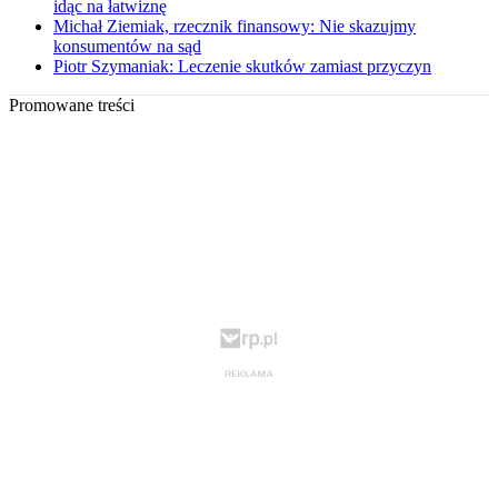
idąc na łatwiznę
Michał Ziemiak, rzecznik finansowy: Nie skazujmy
konsumentów na sąd
Piotr Szymaniak: Leczenie skutków zamiast przyczyn
Promowane treści