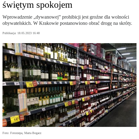
świętym spokojem
Wprowadzenie „dywanowej” prohibicji jest groźne dla wolności
obywatelskich. W Krakowie postanowiono obrać drogę na skróty.
Publikacja:
18.05.2023 16:48
Foto: Fotorzepa, Marta Bogacz