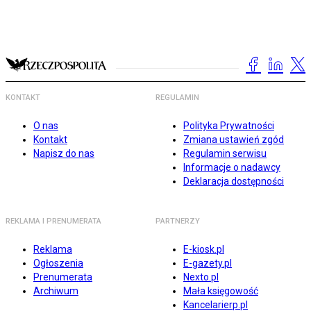
KONTAKT
REGULAMIN
O nas
Polityka Prywatności
Kontakt
Zmiana ustawień zgód
Napisz do nas
Regulamin serwisu
Informacje o nadawcy
Deklaracja dostępności
REKLAMA I PRENUMERATA
PARTNERZY
Reklama
E-kiosk.pl
Ogłoszenia
E-gazety.pl
Prenumerata
Nexto.pl
Archiwum
Mała księgowość
Kancelarierp.pl