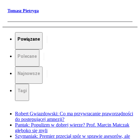
Tomasz Pietryga
Powiązane
Polecane
Najnowsze
Tagi
Robert Gwiazdowski: Co ma przywracanie praworządności
do postępującej amnezji?
Pantak: Populizm w dobrej wierze? Prof. Marcin Matczak
głęboko się myli
Szymaniak: Premier przeciął spór w sprawie asesorów, ale