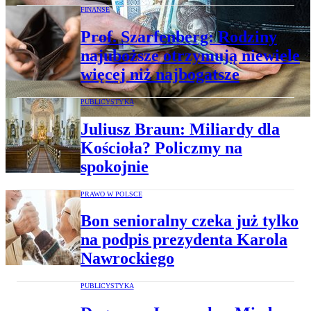
FINANSE
Prof. Szarfenberg: Rodziny
najuboższe otrzymują niewiele
więcej niż najbogatsze
PUBLICYSTYKA
Juliusz Braun: Miliardy dla
Kościoła? Policzmy na
spokojnie
PRAWO W POLSCE
Bon senioralny czeka już tylko
na podpis prezydenta Karola
Nawrockiego
PUBLICYSTYKA