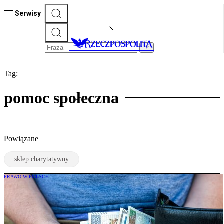
Serwisy
Tag:
pomoc społeczna
Powiązane
sklep charytatywny
PRAWO W POLSCE
Nawet 3292 zł bezzwrotnej pomocy. To
świadczenie jest niezależne od dochodu