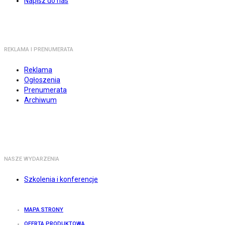
Napisz do nas
REKLAMA I PRENUMERATA
Reklama
Ogłoszenia
Prenumerata
Archiwum
NASZE WYDARZENIA
Szkolenia i konferencje
MAPA STRONY
OFERTA PRODUKTOWA