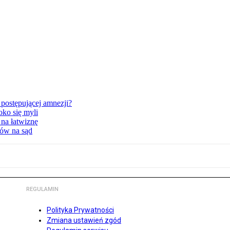
postępującej amnezji?
oko się myli
 na łatwiznę
tów na sąd
REGULAMIN
Polityka Prywatności
Zmiana ustawień zgód