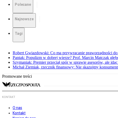
Polecane
Najnowsze
Tagi
Robert Gwiazdowski: Co ma przywracanie praworządności do 
Pantak: Populizm w dobrej wierze? Prof. Marcin Matczak głęb
Szymaniak: Premier przeciął spór w sprawie asesorów, ale idąc
Michał Ziemiak, rzecznik finansowy: Nie skazujmy konsumen
Promowane treści
KONTAKT
O nas
Kontakt