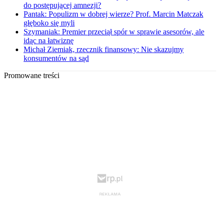
do postępującej amnezji?
Pantak: Populizm w dobrej wierze? Prof. Marcin Matczak
głęboko się myli
Szymaniak: Premier przeciął spór w sprawie asesorów, ale
idąc na łatwiznę
Michał Ziemiak, rzecznik finansowy: Nie skazujmy
konsumentów na sąd
Promowane treści