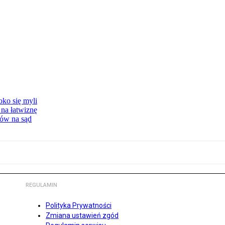
oko się myli
 na łatwiznę
tów na sąd
REGULAMIN
Polityka Prywatności
Zmiana ustawień zgód