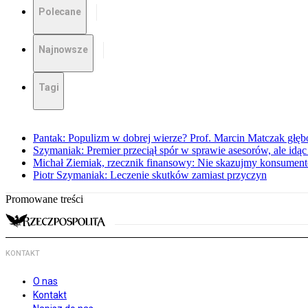
Polecane
Najnowsze
Tagi
Pantak: Populizm w dobrej wierze? Prof. Marcin Matczak głęb
Szymaniak: Premier przeciął spór w sprawie asesorów, ale idąc
Michał Ziemiak, rzecznik finansowy: Nie skazujmy konsumen
Piotr Szymaniak: Leczenie skutków zamiast przyczyn
Promowane treści
KONTAKT
O nas
Kontakt