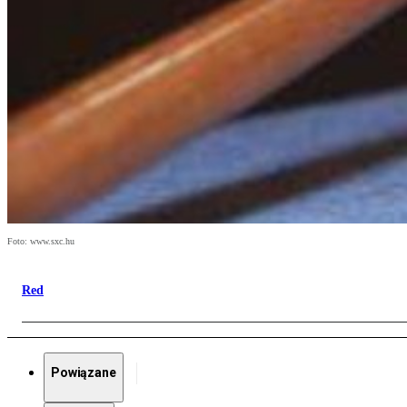
Foto: www.sxc.hu
Red
Powiązane