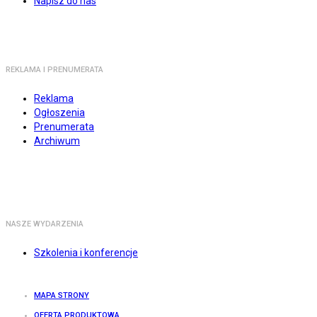
Napisz do nas
REKLAMA I PRENUMERATA
Reklama
Ogłoszenia
Prenumerata
Archiwum
NASZE WYDARZENIA
Szkolenia i konferencje
MAPA STRONY
OFERTA PRODUKTOWA