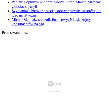
Pantak: Populizm w dobrej wierze? Prof. Marcin Matczak
głęboko się myli
Szymaniak: Premier przeciął spór w sprawie asesorów, ale
idąc na łatwiznę
Michał Ziemiak, rzecznik finansowy: Nie skazujmy
konsumentów na sąd
Promowane treści