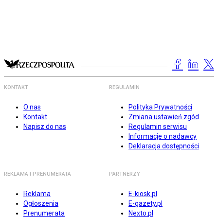
KONTAKT
REGULAMIN
O nas
Polityka Prywatności
Kontakt
Zmiana ustawień zgód
Napisz do nas
Regulamin serwisu
Informacje o nadawcy
Deklaracja dostępności
REKLAMA I PRENUMERATA
PARTNERZY
Reklama
E-kiosk.pl
Ogłoszenia
E-gazety.pl
Prenumerata
Nexto.pl