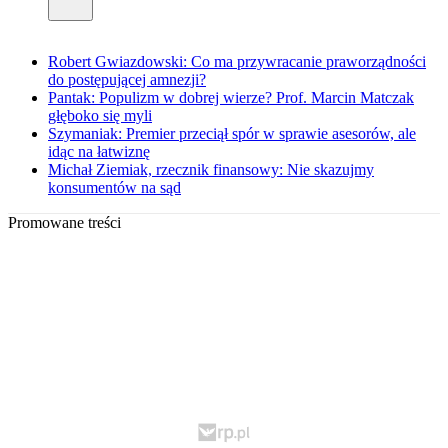
Robert Gwiazdowski: Co ma przywracanie praworządności
do postępującej amnezji?
Pantak: Populizm w dobrej wierze? Prof. Marcin Matczak
głęboko się myli
Szymaniak: Premier przeciął spór w sprawie asesorów, ale
idąc na łatwiznę
Michał Ziemiak, rzecznik finansowy: Nie skazujmy
konsumentów na sąd
Promowane treści