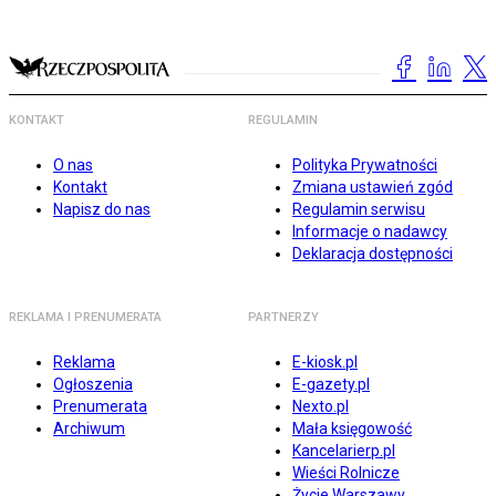
KONTAKT
REGULAMIN
O nas
Polityka Prywatności
Kontakt
Zmiana ustawień zgód
Napisz do nas
Regulamin serwisu
Informacje o nadawcy
Deklaracja dostępności
REKLAMA I PRENUMERATA
PARTNERZY
Reklama
E-kiosk.pl
Ogłoszenia
E-gazety.pl
Prenumerata
Nexto.pl
Archiwum
Mała księgowość
Kancelarierp.pl
Wieści Rolnicze
Życie Warszawy