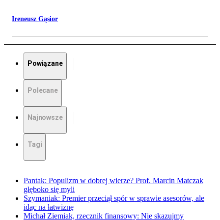
Ireneusz Gąsior
Powiązane
Polecane
Najnowsze
Tagi
Pantak: Populizm w dobrej wierze? Prof. Marcin Matczak
głęboko się myli
Szymaniak: Premier przeciął spór w sprawie asesorów, ale
idąc na łatwiznę
Michał Ziemiak, rzecznik finansowy: Nie skazujmy