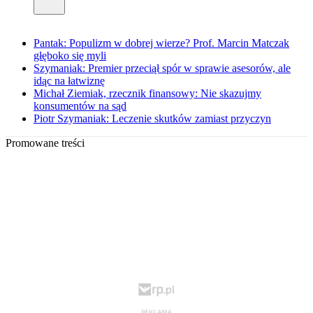
Pantak: Populizm w dobrej wierze? Prof. Marcin Matczak
głęboko się myli
Szymaniak: Premier przeciął spór w sprawie asesorów, ale
idąc na łatwiznę
Michał Ziemiak, rzecznik finansowy: Nie skazujmy
konsumentów na sąd
Piotr Szymaniak: Leczenie skutków zamiast przyczyn
Promowane treści