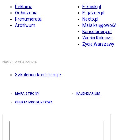
Reklama
E-kiosk.pl
Ogłoszenia
E-gazety.pl
Prenumerata
Nexto.pl
Archiwum
Mała księgowość
Kancelarierp.pl
Wieści Rolnicze
Życie Warszawy
NASZE WYDARZENIA
Szkolenia i konferencje
MAPA STRONY
KALENDARIUM
OFERTA PRODUKTOWA