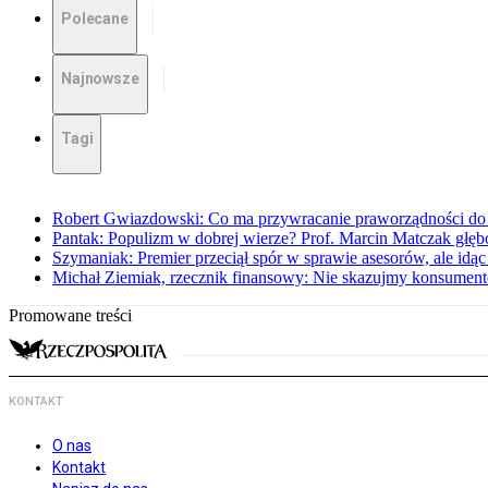
Polecane
Najnowsze
Tagi
Robert Gwiazdowski: Co ma przywracanie praworządności do 
Pantak: Populizm w dobrej wierze? Prof. Marcin Matczak głęb
Szymaniak: Premier przeciął spór w sprawie asesorów, ale idąc
Michał Ziemiak, rzecznik finansowy: Nie skazujmy konsumen
Promowane treści
KONTAKT
O nas
Kontakt