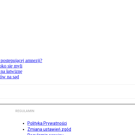
postępującej amnezji?
oko się myli
 na łatwiznę
tów na sąd
REGULAMIN
Polityka Prywatności
Zmiana ustawień zgód