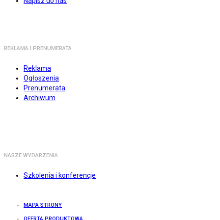
Napisz do nas
REKLAMA I PRENUMERATA
Reklama
Ogłoszenia
Prenumerata
Archiwum
NASZE WYDARZENIA
Szkolenia i konferencje
MAPA STRONY
OFERTA PRODUKTOWA