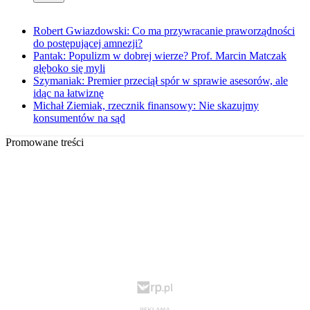
Robert Gwiazdowski: Co ma przywracanie praworządności
do postępującej amnezji?
Pantak: Populizm w dobrej wierze? Prof. Marcin Matczak
głęboko się myli
Szymaniak: Premier przeciął spór w sprawie asesorów, ale
idąc na łatwiznę
Michał Ziemiak, rzecznik finansowy: Nie skazujmy
konsumentów na sąd
Promowane treści