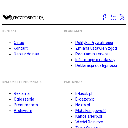
KONTAKT
REGULAMIN
O nas
Polityka Prywatności
Kontakt
Zmiana ustawień zgód
Napisz do nas
Regulamin serwisu
Informacje o nadawcy
Deklaracja dostępności
REKLAMA I PRENUMERATA
PARTNERZY
Reklama
E-kiosk.pl
Ogłoszenia
E-gazety.pl
Prenumerata
Nexto.pl
Archiwum
Mała księgowość
Kancelarierp.pl
Wieści Rolnicze
Życie Warszawy