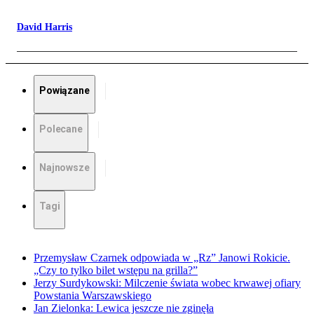
David Harris
Powiązane
Polecane
Najnowsze
Tagi
Przemysław Czarnek odpowiada w „Rz” Janowi Rokicie.
„Czy to tylko bilet wstępu na grilla?”
Jerzy Surdykowski: Milczenie świata wobec krwawej ofiary
Powstania Warszawskiego
Jan Zielonka: Lewica jeszcze nie zginęła