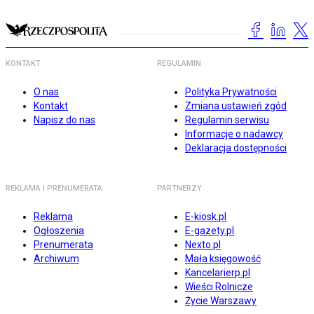
KONTAKT
REGULAMIN
O nas
Polityka Prywatności
Kontakt
Zmiana ustawień zgód
Napisz do nas
Regulamin serwisu
Informacje o nadawcy
Deklaracja dostępności
REKLAMA I PRENUMERATA
PARTNERZY
Reklama
E-kiosk.pl
Ogłoszenia
E-gazety.pl
Prenumerata
Nexto.pl
Archiwum
Mała księgowość
Kancelarierp.pl
Wieści Rolnicze
Życie Warszawy