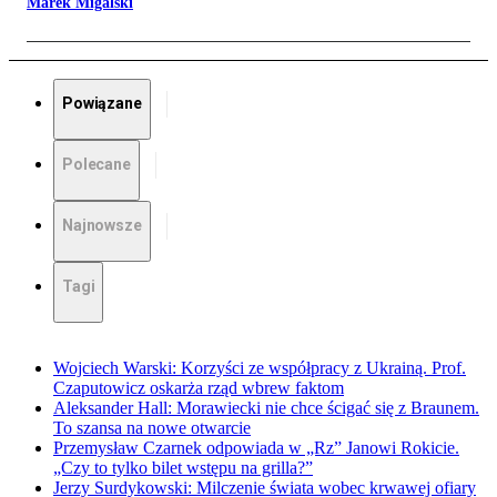
Marek Migalski
Powiązane
Polecane
Najnowsze
Tagi
Wojciech Warski: Korzyści ze współpracy z Ukrainą. Prof.
Czaputowicz oskarża rząd wbrew faktom
Aleksander Hall: Morawiecki nie chce ścigać się z Braunem.
To szansa na nowe otwarcie
Przemysław Czarnek odpowiada w „Rz” Janowi Rokicie.
„Czy to tylko bilet wstępu na grilla?”
Jerzy Surdykowski: Milczenie świata wobec krwawej ofiary