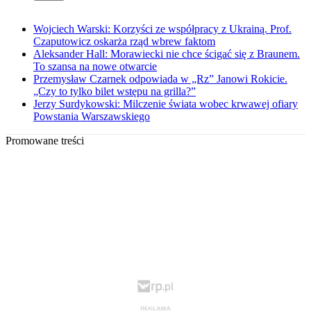
Wojciech Warski: Korzyści ze współpracy z Ukrainą. Prof.
Czaputowicz oskarża rząd wbrew faktom
Aleksander Hall: Morawiecki nie chce ścigać się z Braunem.
To szansa na nowe otwarcie
Przemysław Czarnek odpowiada w „Rz” Janowi Rokicie.
„Czy to tylko bilet wstępu na grilla?”
Jerzy Surdykowski: Milczenie świata wobec krwawej ofiary
Powstania Warszawskiego
Promowane treści