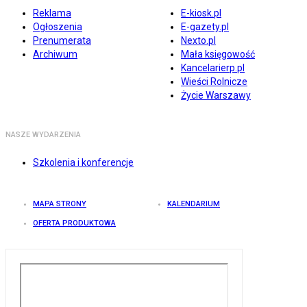
Reklama
E-kiosk.pl
Ogłoszenia
E-gazety.pl
Prenumerata
Nexto.pl
Archiwum
Mała księgowość
Kancelarierp.pl
Wieści Rolnicze
Życie Warszawy
NASZE WYDARZENIA
Szkolenia i konferencje
MAPA STRONY
KALENDARIUM
OFERTA PRODUKTOWA