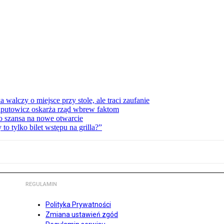
lczy o miejsce przy stole, ale traci zaufanie
zaputowicz oskarża rząd wbrew faktom
o szansa na nowe otwarcie
 tylko bilet wstępu na grilla?”
REGULAMIN
Polityka Prywatności
Zmiana ustawień zgód