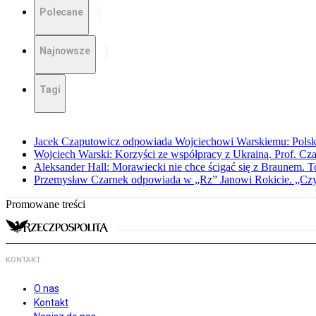
Polecane
Najnowsze
Tagi
Jacek Czaputowicz odpowiada Wojciechowi Warskiemu: Polska wa
Wojciech Warski: Korzyści ze współpracy z Ukrainą. Prof. C
Aleksander Hall: Morawiecki nie chce ścigać się z Braunem. T
Przemysław Czarnek odpowiada w „Rz” Janowi Rokicie. „Czy to
Promowane treści
KONTAKT
O nas
Kontakt