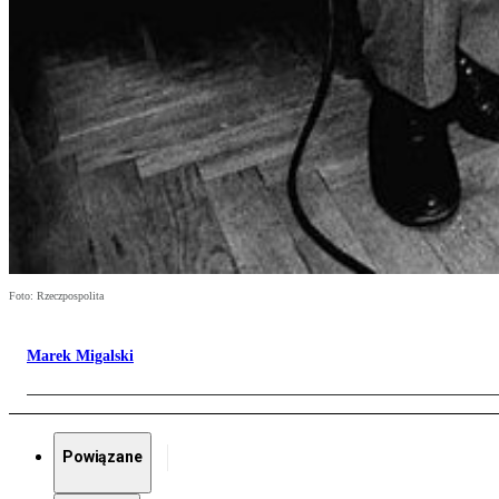
Foto: Rzeczpospolita
Marek Migalski
Powiązane