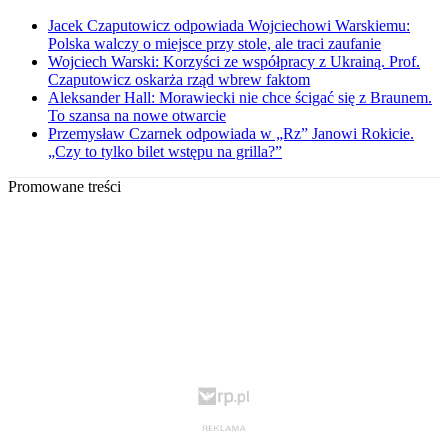
Jacek Czaputowicz odpowiada Wojciechowi Warskiemu:
Polska walczy o miejsce przy stole, ale traci zaufanie
Wojciech Warski: Korzyści ze współpracy z Ukrainą. Prof.
Czaputowicz oskarża rząd wbrew faktom
Aleksander Hall: Morawiecki nie chce ścigać się z Braunem.
To szansa na nowe otwarcie
Przemysław Czarnek odpowiada w „Rz” Janowi Rokicie.
„Czy to tylko bilet wstępu na grilla?”
Promowane treści