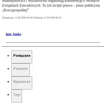
Walentynowicz i Wyszkowski organizują konferencję o Wolnych
Związkach Zawodowych. To ich święte prawo – pisze publicysta
„Rzeczpospolitej”
Aktualizacja:
11.09.2008 00:34
Publikacja:
11.09.2008 00:33
Igor Janke
Powiązane
Polecane
Najnowsze
Tagi