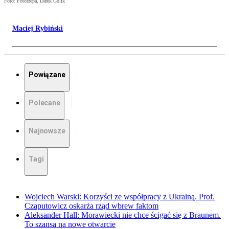
Foto: Fotorzepa, Darek Golik
Maciej Rybiński
Powiązane
Polecane
Najnowsze
Tagi
Wojciech Warski: Korzyści ze współpracy z Ukrainą. Prof.
Czaputowicz oskarża rząd wbrew faktom
Aleksander Hall: Morawiecki nie chce ścigać się z Braunem.
To szansa na nowe otwarcie