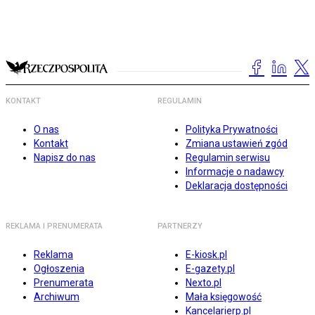
KONTAKT
REGULAMIN
O nas
Polityka Prywatności
Kontakt
Zmiana ustawień zgód
Napisz do nas
Regulamin serwisu
Informacje o nadawcy
Deklaracja dostępności
REKLAMA I PRENUMERATA
PARTNERZY
Reklama
E-kiosk.pl
Ogłoszenia
E-gazety.pl
Prenumerata
Nexto.pl
Archiwum
Mała księgowość
Kancelarierp.pl