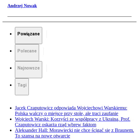
Andrzej Nowak
Powiązane
Polecane
Najnowsze
Tagi
Jacek Czaputowicz odpowiada Wojciechowi Warskiemu:
Polska walczy o miejsce przy stole, ale traci zaufanie
Wojciech Warski: Korzyści ze współpracy z Ukrainą. Prof.
Czaputowicz oskarża rząd wbrew faktom
Aleksander Hall: Morawiecki nie chce ścigać się z Braunem.
To szansa na nowe otwarcie