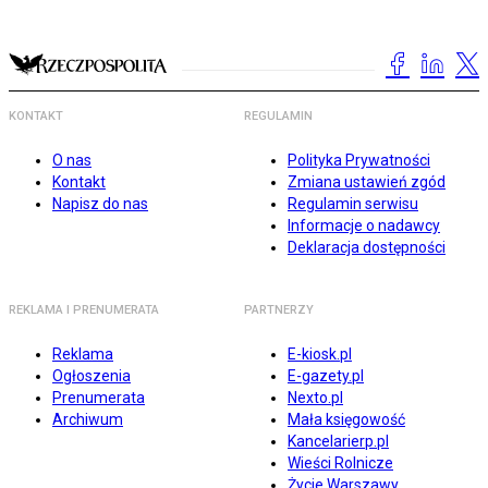
KONTAKT
REGULAMIN
O nas
Polityka Prywatności
Kontakt
Zmiana ustawień zgód
Napisz do nas
Regulamin serwisu
Informacje o nadawcy
Deklaracja dostępności
REKLAMA I PRENUMERATA
PARTNERZY
Reklama
E-kiosk.pl
Ogłoszenia
E-gazety.pl
Prenumerata
Nexto.pl
Archiwum
Mała księgowość
Kancelarierp.pl
Wieści Rolnicze
Życie Warszawy