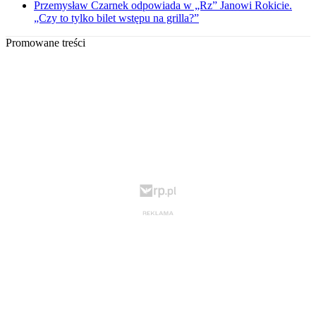
Przemysław Czarnek odpowiada w „Rz” Janowi Rokicie.
„Czy to tylko bilet wstępu na grilla?”
Promowane treści