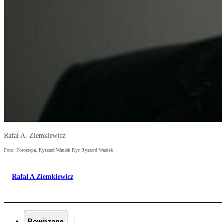
Rafał A. Ziemkiewicz
Foto: Fotorzepa, Ryszard Waniek Rys Ryszard Waniek
Rafał A Ziemkiewicz
Powiązane