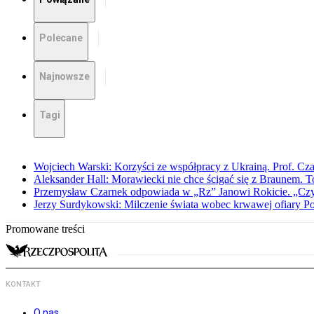
Polecane
Najnowsze
Tagi
Wojciech Warski: Korzyści ze współpracy z Ukrainą. Prof. C
Aleksander Hall: Morawiecki nie chce ścigać się z Braunem. T
Przemysław Czarnek odpowiada w „Rz” Janowi Rokicie. „Czy to
Jerzy Surdykowski: Milczenie świata wobec krwawej ofiary 
Promowane treści
KONTAKT
O nas