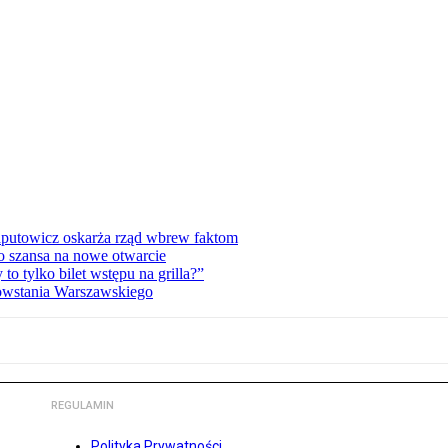
zaputowicz oskarża rząd wbrew faktom
o szansa na nowe otwarcie
 tylko bilet wstępu na grilla?”
Powstania Warszawskiego
REGULAMIN
Polityka Prywatności