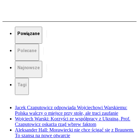
Powiązane
Polecane
Najnowsze
Tagi
Jacek Czaputowicz odpowiada Wojciechowi Warskiemu:
Polska walczy o miejsce przy stole, ale traci zaufanie
Wojciech Warski: Korzyści ze współpracy z Ukrainą. Prof.
Czaputowicz oskarża rząd wbrew faktom
Aleksander Hall: Morawiecki nie chce ścigać się z Braunem.
To szansa na nowe otwarcie