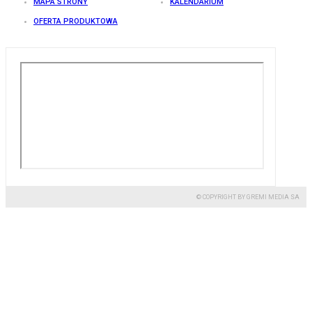
MAPA STRONY
KALENDARIUM
OFERTA PRODUKTOWA
© COPYRIGHT BY GREMI MEDIA SA